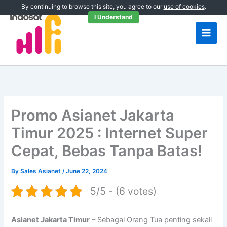
Skip
By continuing to browse this site, you agree to our
use of cookies
.
to
I Understand
content
Promo Asianet Jakarta
Timur 2025 : Internet Super
Cepat, Bebas Tanpa Batas!
By
Sales Asianet
/
June 22, 2024
5/5 - (6 votes)
Asianet Jakarta Timur
– Sebagai Orang Tua penting sekali